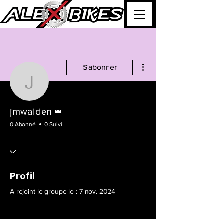
Plus d'actions
S'abonner
jmwalden
Administrateur
jmwalden
0 Abonné
0 Suivi
Profil
A rejoint le groupe le : 7 nov. 2024