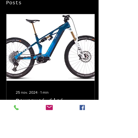
Posts
25 nov. 2024
∙
1
min
Pourquoi j'ai
choisi
Le mode mulet de ce vélo
me semble parfaitement
adpté à mes sorties