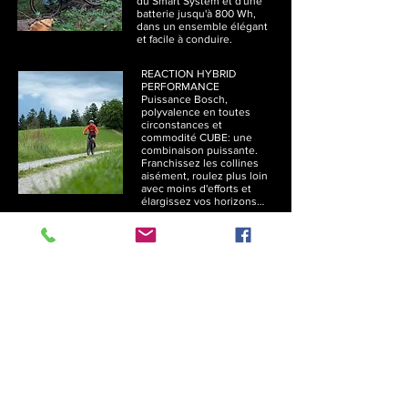
du Smart System et d'une
batterie jusqu'à 800 Wh,
dans un ensemble élégant
et facile à conduire.
REACTION HYBRID
PERFORMANCE
Puissance Bosch,
polyvalence en toutes
circonstances et
commodité CUBE: une
combinaison puissante.
Franchissez les collines
aisément, roulez plus loin
avec moins d'efforts et
élargissez vos horizons…
REACTION HYBRID
ALLROAD Attaquez-vous à
n’importe quelle route,
n’importe quand. Avec la
puissance Bosch, les
accessoires polyvalents et
le design robuste du
Reaction Hybrid Pro
Allroad, rien ou presque
ne saurait vous fixer de
limites.