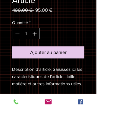
Article
Prix
Prix
 100,00 € 
95,00 €
original
promotionnel
Quantité
*
Ajouter au panier
Description d'article. Saisissez ici les 
caractéristiques de l'article : taille, 
matière et autres informations utiles.
DÉTAILS D'ARTICLE
Détails d'article. Saisissez ici les
POLITIQUE D'ÉCHANGE ET DE
caractéristiques de l'article : taille,
REMBOURSEMENT
matière et autres détails utiles. Cet
emplacement est idéal pour expliquer